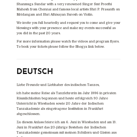
Shanmuga Sundar with a very renowned Singer Smt Preethi
Mahesh from Chennai and famous local artists Shri P. Prasanth on
Mridangam and Shri Athisayan Suresh on Violin.
We invite you full heartedly and request you to come and give your
blessings with your presence and make my events successful as
you did in the past 20 years.
For more information please watch the videos and program flyers.
To book your tickets please follow the Bhogya link below.
DEUTSCH
Liebe Freunde und Liebhaber des indischen Tanzes,
ich habe meine Reise als Tanzlehrerin im Jahr 1996 in privaten
Räumlichkeiten begonnen und heute erfolgreich 30 Jahre
Unterricht in Wiesbaden sowie 20 Jahre der Indischen
Tanzakademie als eingetragene Institution in Frankfurt
abgeschlossen.
Zu diesem Anlass feiere ich am 6. Juni in Wiesbaden und am 13.
Juni in Frankfurt das 20-jährige Bestehen der Indischen
Tanzakademie gemeinsam mit meinen Schülern und Gästen aus